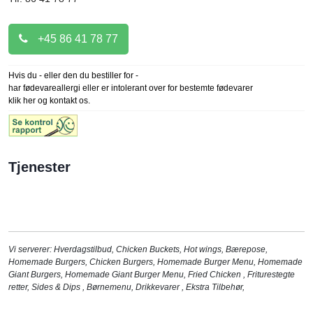
+45 86 41 78 77
Hvis du - eller den du bestiller for -
har fødevareallergi eller er intolerant over for bestemte fødevarer
klik her og kontakt os.
Tjenester
Vi serverer:
Hverdagstilbud
,
Chicken Buckets
,
Hot wings
,
Bærepose
,
Homemade Burgers
,
Chicken Burgers
,
Homemade Burger Menu
,
Homemade
Giant Burgers
,
Homemade Giant Burger Menu
,
Fried Chicken
,
Friturestegte
retter
,
Sides & Dips
,
Børnemenu
,
Drikkevarer
,
Ekstra Tilbehør
,